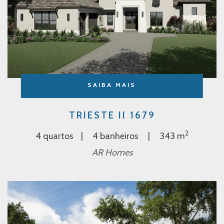
SAIBA MAIS
TRIESTE II 1679
2
4 quartos
4 banheiros
343 m
AR Homes