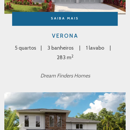
SAIBA MAIS
VERONA
5 quartos
3 banheiros
1 lavabo
2
283 m
Dream Finders Homes