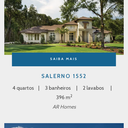
SAIBA MAIS
SALERNO 1552
4 quartos
3 banheiros
2 lavabos
2
396 m
AR Homes