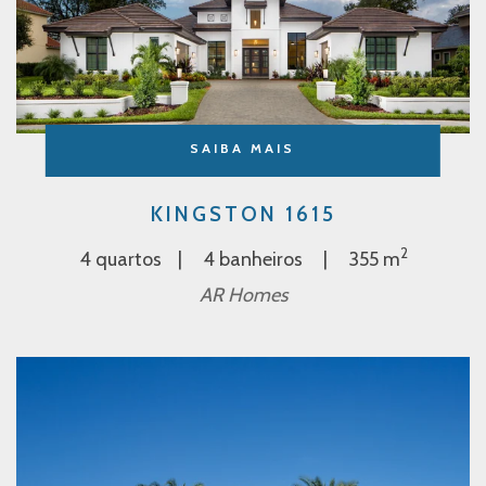
SAIBA MAIS
KINGSTON 1615
2
4 quartos
4 banheiros
355 m
AR Homes