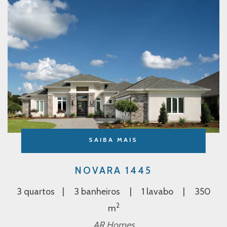
SAIBA MAIS
NOVARA 1445
3 quartos
3 banheiros
1 lavabo
350
2
m
AR Homes