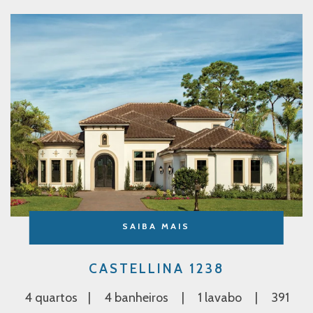
SAIBA MAIS
CASTELLINA 1238
4 quartos
4 banheiros
1 lavabo
391