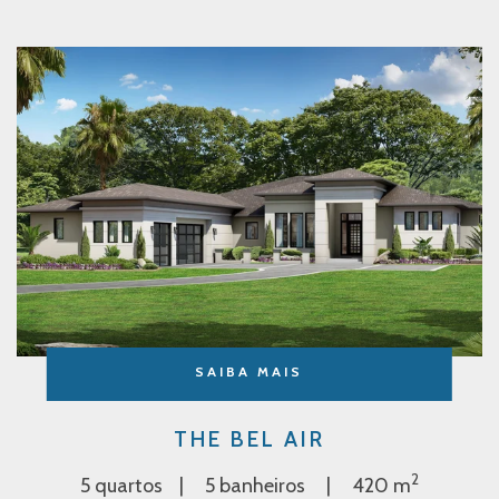
SAIBA MAIS
THE BEL AIR
2
5 quartos
5 banheiros
420 m