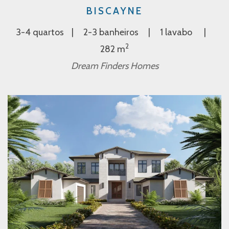
BISCAYNE
3-4 quartos
2-3 banheiros
1 lavabo
2
282 m
Dream Finders Homes