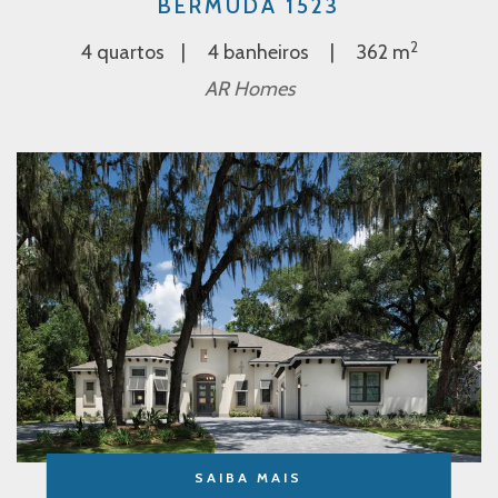
BERMUDA 1523
2
4 quartos
4 banheiros
362 m
AR Homes
SAIBA MAIS