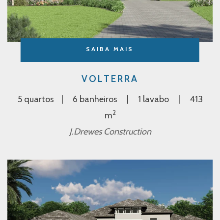
SAIBA MAIS
VOLTERRA
5 quartos
6 banheiros
1 lavabo
413
2
m
J.Drewes Construction