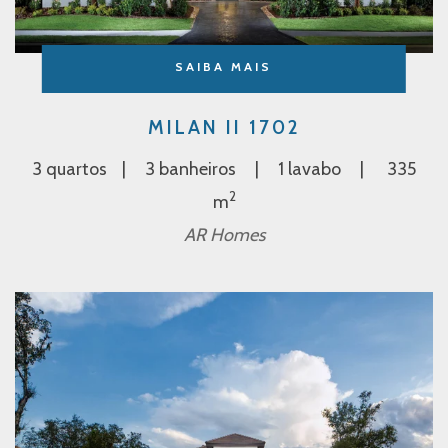
SAIBA MAIS
MILAN II 1702
3 quartos
3 banheiros
1 lavabo
335
2
m
AR Homes