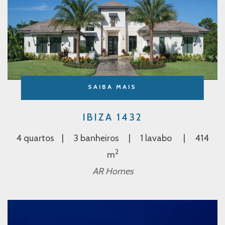
SAIBA MAIS
IBIZA 1432
4 quartos
3 banheiros
1 lavabo
414
2
m
AR Homes