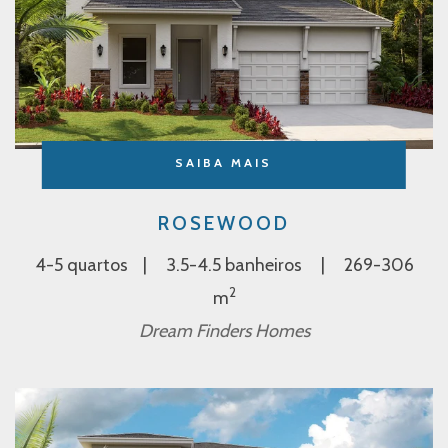
SAIBA MAIS
ROSEWOOD
4-5 quartos
3.5-4.5 banheiros
269-306
2
m
Dream Finders Homes