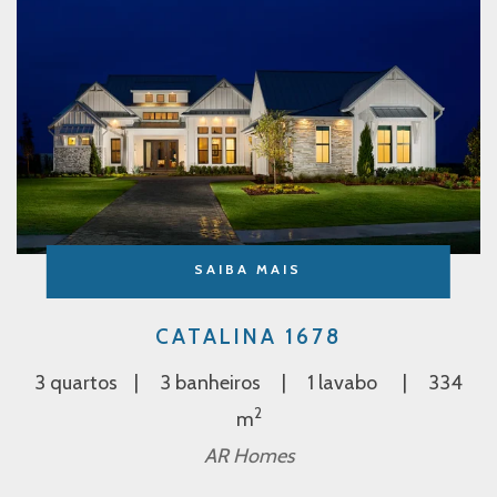
SAIBA MAIS
CATALINA 1678
3 quartos
3 banheiros
1 lavabo
334
2
m
AR Homes