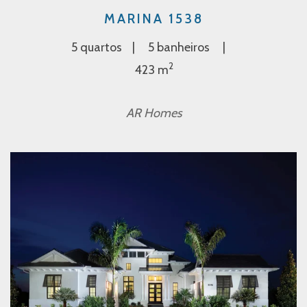
MARINA 1538
5 quartos
5 banheiros
2
423 m
AR Homes