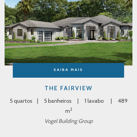
SAIBA MAIS
THE FAIRVIEW
5 quartos
5 banheiros
1 lavabo
489
2
m
Vogel Building Group