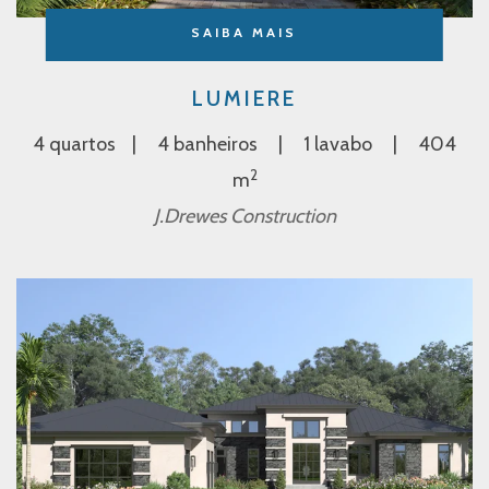
SAIBA MAIS
LUMIERE
4 quartos
4 banheiros
1 lavabo
404
2
m
J.Drewes Construction