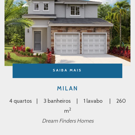
SAIBA MAIS
MILAN
4 quartos
3 banheiros
1 lavabo
260
2
m
Dream Finders Homes